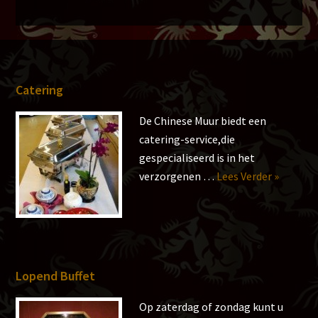
Footer
Catering
De Chinese Muur biedt een
catering-service,die
gespecialiseerd is in het
overCat
verzorgenen …
Lees Verder »
Lopend Buffet
Op zaterdag of zondag kunt u