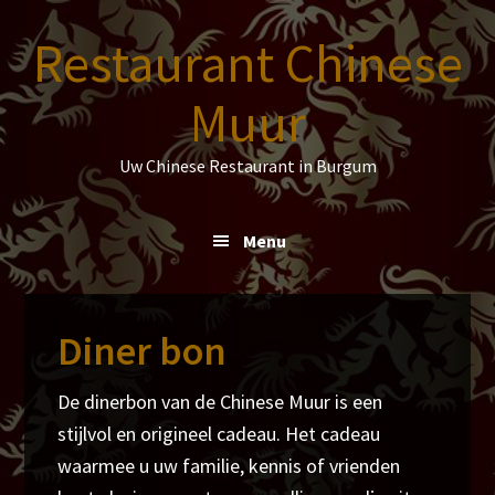
Spring
Door
Spring
Spring
Restaurant Chinese
naar
naar
naar
naar
de
de
de
de
Muur
hoofdnavigatie
hoofd
eerste
voettekst
inhoud
sidebar
Uw Chinese Restaurant in Burgum
Menu
Diner bon
De dinerbon van de Chinese Muur is een
stijlvol en origineel cadeau. Het cadeau
waarmee u uw familie, kennis of vrienden