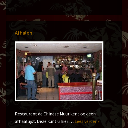
Primaire
Afhalen
Sidebar
Restaurant de Chinese Muur kent ook een
overAfhaallijs
afhaallijst. Deze kunt u hier …
Lees verder »